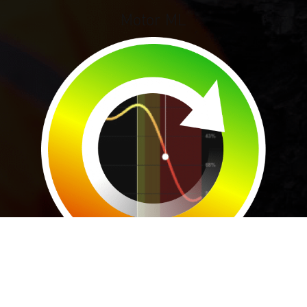
Motor ML
Predicción ML del sueño + SAFTE del ejército
estadounidense