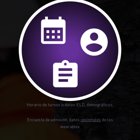
Horario de turnos o datos ELD, demográficos,
Encuesta de admisión, datos
opcionales
de los
wearables