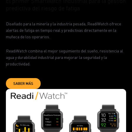
El primer SmartWatch industrial para la gestión
predictiva del riesgo de fatiga
Diseñado para la minería y la industria pesada, ReadiWatch ofrece
alertas de fatiga en tiempo real y predictivas directamente en la
muñeca de los operarios.
ReadiWatch combina el mejor seguimiento del sueño, resistencia al
agua y durabilidad industrial para mejorar la seguridad y la
productividad.
SABER MÁS