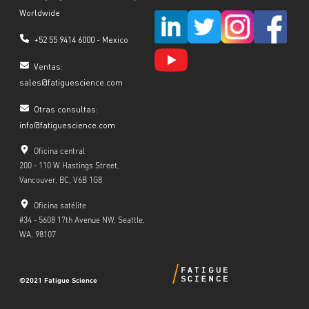
Worldwide
+52 55 9414 6000 - Mexico
Ventas:
sales@fatiguescience.com
Otras consultas
:
info@fatiguescience.com
Oficina central
200 - 110 W Hastings Street,
Vancouver, BC, V6B 1G8
Oficina satélite
#34 - 5608 17th Avenue NW, Seattle,
WA, 98107
©2021 Fatigue Science