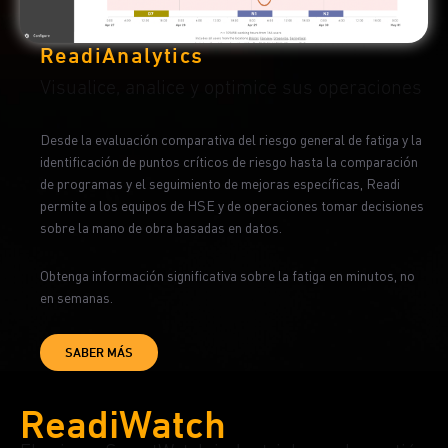
ReadiAnalytics
Visualice, analice y optimice sus operaciones
Desde la evaluación comparativa del riesgo general de fatiga y la
identificación de puntos críticos de riesgo hasta la comparación
de programas y el seguimiento de mejoras específicas, Readi
permite a los equipos de HSE y de operaciones tomar decisiones
sobre la mano de obra basadas en datos.
Obtenga información significativa sobre la fatiga en minutos, no
en semanas.
SABER MÁS
ReadiWatch