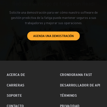
Reduzca el riesgo de fatiga con Readi
Solicite una demostración para ver cómo nuestro software de
gestión predictiva de la fatiga puede mantener seguros a sus
trabajadores y mejorar sus operaciones.
AGENDA UNA DEMOSTRACIÓN
ACERCA DE
CRONOGRAMA FAST
CARRERAS
DESARROLLADOR DE API
SOPORTE
TÉRMINOS
CONTACTO
PRIVACIDAD