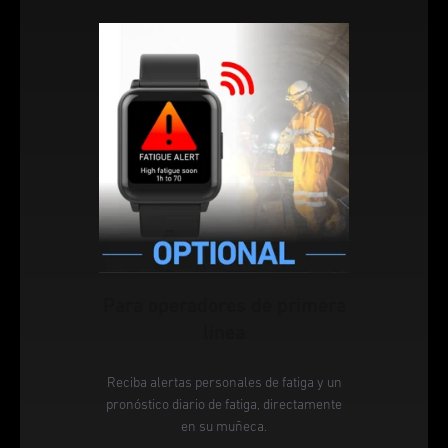
Para operadores de primera
línea
Reciba alertas personales de fatiga y un
pronóstico diario de fatiga, directamente
en su muñeca.