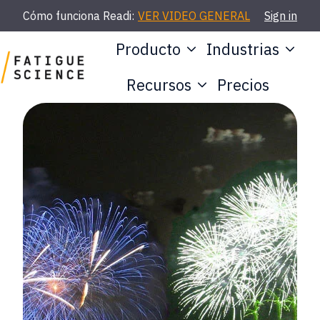
Cómo funciona Readi:
VER VIDEO GENERAL
Sign in
Producto
Industrias
Recursos
Precios
P
á
g
i
n
a
d
e
i
n