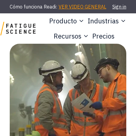
Cómo funciona Readi:
VER VIDEO GENERAL
Sign in
Producto
Industrias
Recursos
Precios
P
á
g
i
n
a
d
e
i
n