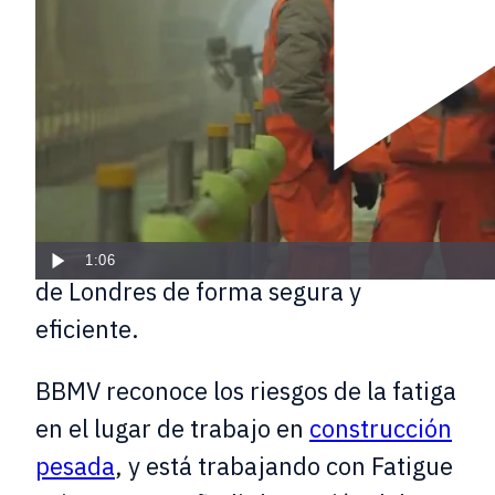
Cuatro de las principales
constructoras del mundo han creado
BBMV
, un equipo integrado para
entregar los principales paquetes del
proyecto de infraestructuras
Crossrail
1:06
de Londres de forma segura y
eficiente.
BBMV reconoce los riesgos de la fatiga
en el lugar de trabajo en
construcción
pesada
, y está trabajando con Fatigue